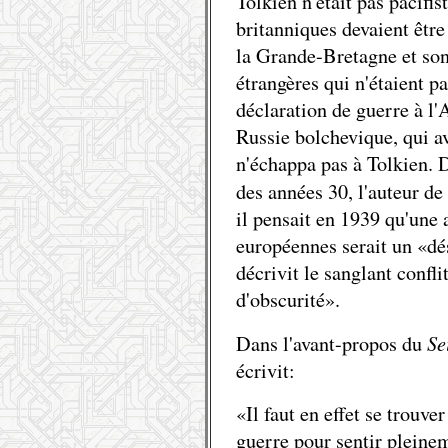
Tolkien n'était pas pacifis
britanniques devaient êtr
la Grande-Bretagne et son
étrangères qui n'étaient pa
déclaration de guerre à l'
Russie bolchevique, qui av
n'échappa pas à Tolkien. 
des années 30, l'auteur de
il pensait en 1939 qu'une 
européennes serait un «désa
décrivit le sanglant confl
d'obscurité».
Se
Dans l'avant-propos du
écrivit:
«Il faut en effet se trouv
guerre pour sentir pleine